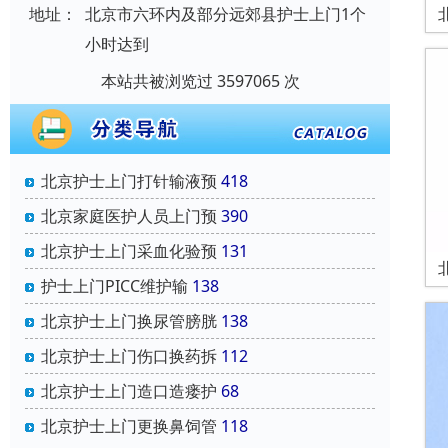
地址：
北京市六环内及部分远郊县护士上门1个
小时达到
本站共被浏览过 3597065 次
北京护士上门打针输液预
418
北京家庭医护人员上门预
390
北京护士上门采血化验预
131
护士上门PICC维护输
138
北京护士上门换尿管膀胱
138
北京护士上门伤口换药拆
112
北京护士上门造口造瘘护
68
北京护士上门更换鼻饲管
118