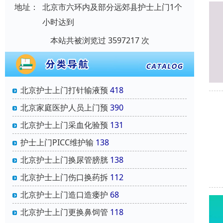
地址：
北京市六环内及部分远郊县护士上门1个
小时达到
本站共被浏览过 3597217 次
北京护士上门打针输液预
418
北京家庭医护人员上门预
390
北京护士上门采血化验预
131
护士上门PICC维护输
138
北京护士上门换尿管膀胱
138
北京护士上门伤口换药拆
112
北京护士上门造口造瘘护
68
北京护士上门更换鼻饲管
118