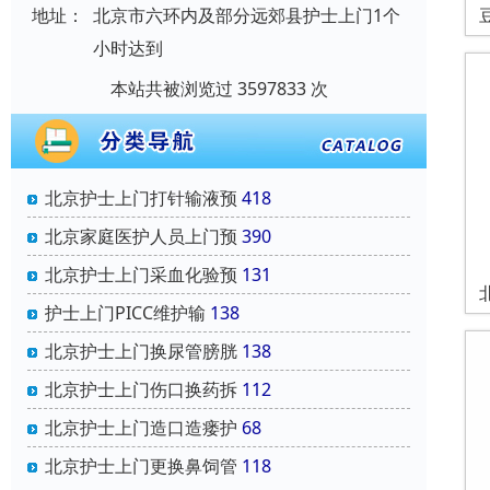
地址：
北京市六环内及部分远郊县护士上门1个
小时达到
本站共被浏览过 3597833 次
北京护士上门打针输液预
418
北京家庭医护人员上门预
390
北京护士上门采血化验预
131
护士上门PICC维护输
138
北京护士上门换尿管膀胱
138
北京护士上门伤口换药拆
112
北京护士上门造口造瘘护
68
北京护士上门更换鼻饲管
118