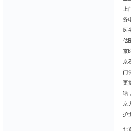
上
务
医
估
京
京
门
更
话
京
护
北