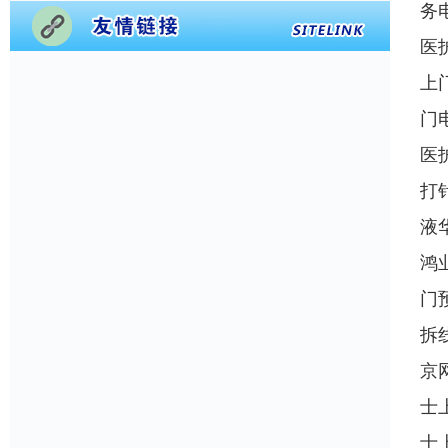
务
医
上
门
医
打
液
鸿
门
拆
京
士
士