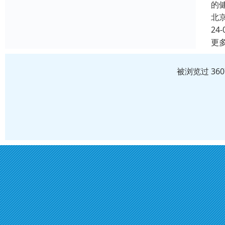
的
北
24-
更
被浏览过 36