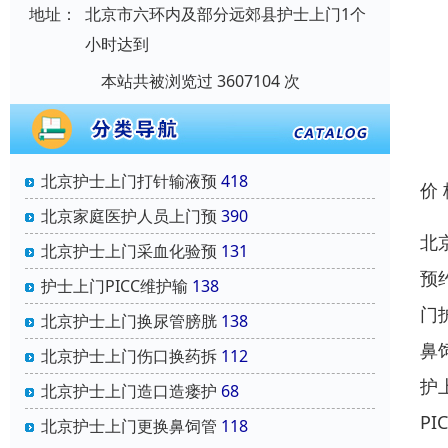
地址：
北京市六环内及部分远郊县护士上门1个
小时达到
本站共被浏览过 3607104 次
北京护士上门打针输液预
418
价
北京家庭医护人员上门预
390
北
北京护士上门采血化验预
131
预
护士上门PICC维护输
138
门
北京护士上门换尿管膀胱
138
鼻
北京护士上门伤口换药拆
112
护
北京护士上门造口造瘘护
68
P
北京护士上门更换鼻饲管
118