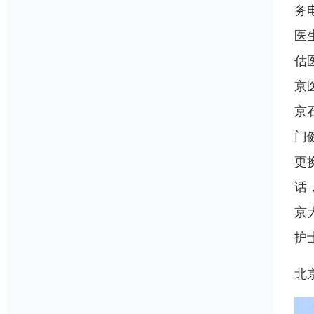
务
医
估
京
京
门
更
话
京
护
北