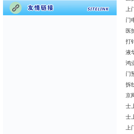
上
门
医
打
液
鸿
门
拆
京
士
士
上