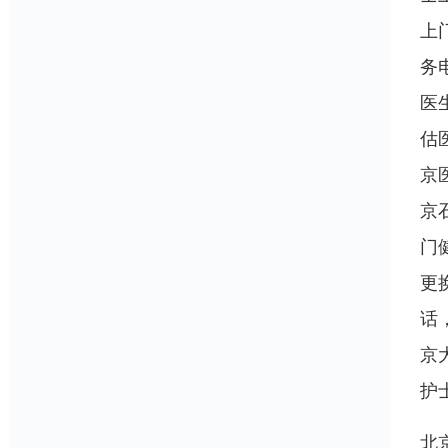
上
务
医
估
京
京
门
更
话
京
护
北