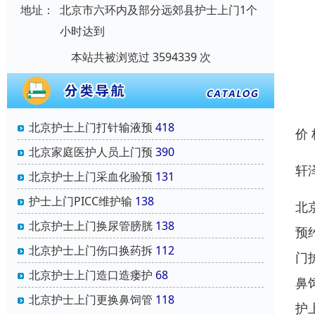
地址：
北京市六环内及部分远郊县护士上门1个
小时达到
本站共被浏览过 3594339 次
北京护士上门打针输液预
418
价
北京家庭医护人员上门预
390
轩
北京护士上门采血化验预
131
护士上门PICC维护输
138
北
北京护士上门换尿管膀胱
138
预
北京护士上门伤口换药拆
112
门
北京护士上门造口造瘘护
68
鼻
北京护士上门更换鼻饲管
118
护