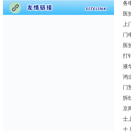
务
医
上
门
医
打
液
鸿
门
拆
京
士
士