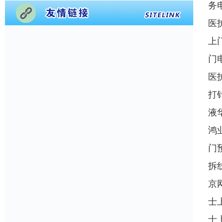
务
医
上
门
医
打
液
鸿
门
拆
京
士
士