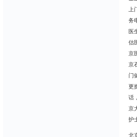
上
务
医
估
京
京
门
更
话
京
护
北