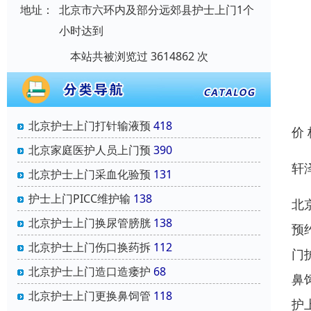
地址：
北京市六环内及部分远郊县护士上门1个
小时达到
本站共被浏览过 3614862 次
北京护士上门打针输液预
418
价
北京家庭医护人员上门预
390
轩
北京护士上门采血化验预
131
护士上门PICC维护输
138
北
北京护士上门换尿管膀胱
138
预
北京护士上门伤口换药拆
112
门
北京护士上门造口造瘘护
68
鼻
北京护士上门更换鼻饲管
118
护