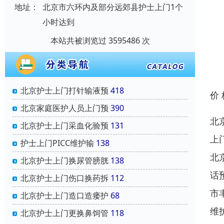
地址：
北京市六环内及部分远郊县护士上门1个
小时达到
本站共被浏览过 3595486 次
北京护士上门打针输液预
418
价
北京家庭医护人员上门预
390
北
北京护士上门采血化验预
131
上
护士上门PICC维护输
138
北
北京护士上门换尿管膀胱
138
话
北京护士上门伤口换药拆
112
市
北京护士上门造口造瘘护
68
维
北京护士上门更换鼻饲管
118