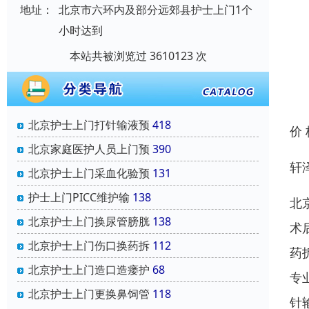
地址：
北京市六环内及部分远郊县护士上门1个
小时达到
本站共被浏览过 3610123 次
北京护士上门打针输液预
418
价
北京家庭医护人员上门预
390
轩
北京护士上门采血化验预
131
护士上门PICC维护输
138
北
北京护士上门换尿管膀胱
138
术
北京护士上门伤口换药拆
112
药
北京护士上门造口造瘘护
68
专
北京护士上门更换鼻饲管
118
针