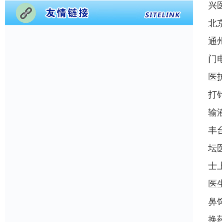
兴
北
通
门
医
打
输
丰
坛
士
医
鼻
换