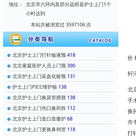
地址：
北京市六环内及部分远郊县护士上门1个
小时达到
本站共被浏览过 3597106 次
北京护士上门打针输液预
418
价
北京家庭医护人员上门预
390
轩
北京护士上门采血化验预
131
护士上门PICC维护输
138
北
北京护士上门换尿管膀胱
138
手
北京护士上门伤口换药拆
112
换
北京护士上门造口造瘘护
68
市
北京护士上门更换鼻饲管
118
打