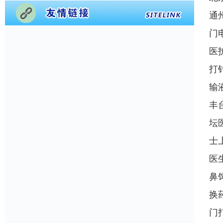
通
门
医
打
输
丰
坛
士
医
鼻
换
门