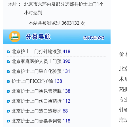
地址：
北京市六环内及部分远郊县护士上门1个
小时达到
本站共被浏览过 3603132 次
北京护士上门打针输液预
418
价
北京家庭医护人员上门预
390
北
北京护士上门采血化验预
131
术
护士上门PICC维护输
138
药
北京护士上门换尿管膀胱
138
专
北京护士上门伤口换药拆
112
针
北京护士上门造口造瘘护
68
海
北京护士上门更换鼻饲管
118