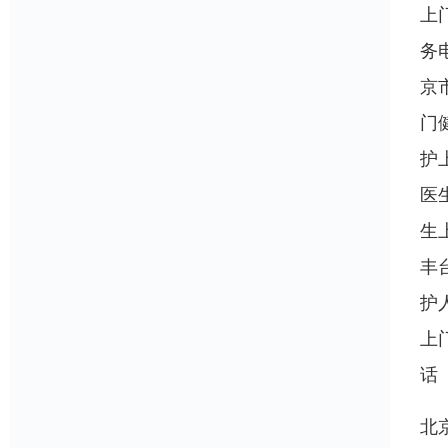
上
务
京
门
护
医
生
丰
护
上
话
北